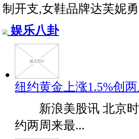
制开支,女鞋品牌达芙妮勇敢“
娱乐八卦
纽约黄金上涨1.5%创两
新浪美股讯 北京时间
约两周来最...